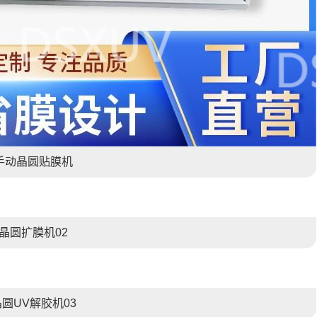
手动晶圆贴膜机
晶圆扩膜机02
晶圆UV解胶机03