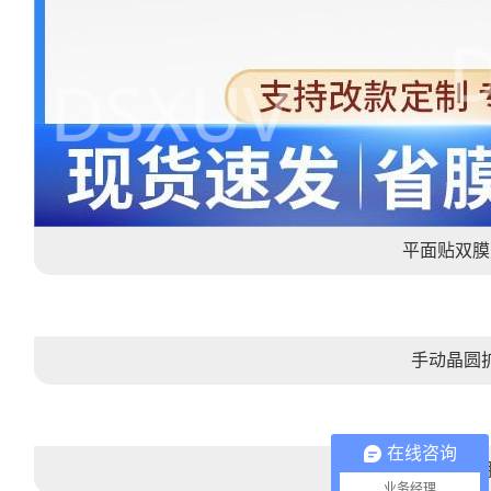
平面贴双膜
手动晶圆
在线咨询
晶圆UV解
业务经理