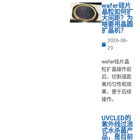
wafer硅片
晶粒如何扩
大间距？为
啥要用晶圆
扩晶机？
2026-06-
29
wafer硅片晶
粒扩晶操作前
后，切割道距
离均匀性和效
果，便于后续
操作。
UVCLED的
紫外线过流
式水杀菌产
品，是目前