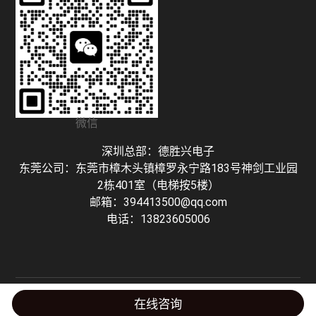
微信
深圳总部：德胜兴电子
东莞公司：东莞市樟木头镇樟罗永宁路183号神剑工业园
2栋401室（电梯按5楼）
邮箱：394413500@qq.com
电话：13823605006
Copyright © 深圳市德胜兴电子有限公司 粤ICP备16127298号-1 技术支持：
在线咨询
Honhoo Tech