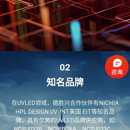
02
知名品牌
在UVLED领域，德胜兴合作伙伴有NICHIA
HPL DESIGN UV-INT美国 EIT等知名品
牌。具有优势的UVLED品牌供应商，如
NCSU033B、NCSU276A、NCSU033C、