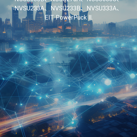
NVSU233A、NVSU233B、NVSU333A、
EIT PowerPuck ll.