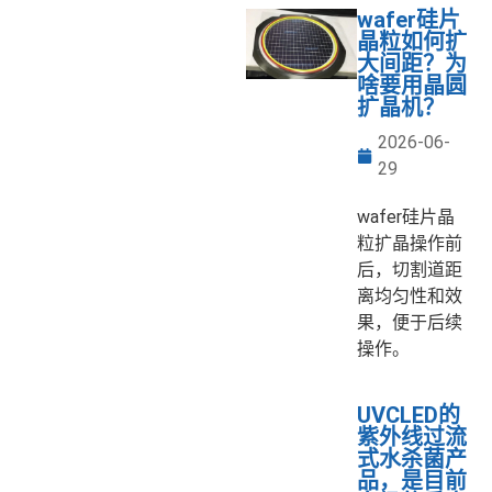
wafer硅片
晶粒如何扩
大间距？为
啥要用晶圆
扩晶机？
2026-06-
29
wafer硅片晶
粒扩晶操作前
后，切割道距
离均匀性和效
果，便于后续
操作。
UVCLED的
紫外线过流
式水杀菌产
品，是目前