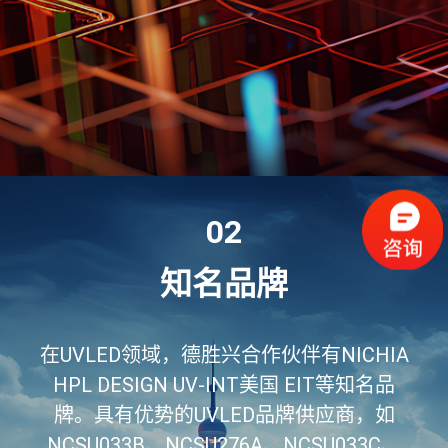
02
知名品牌
在UVLED领域，德胜兴合作伙伴有NICHIA
HPL DESIGN UV-INT美国 EIT等知名品
牌。具有优势的UVLED品牌供应商，如
NCSU033B、NCSU276A、NCSU033C、