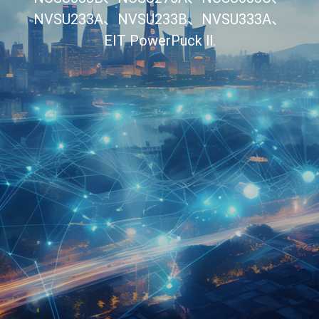
NVSU233A、NVSU233B、NVSU333A、
EIT PowerPuck ll.