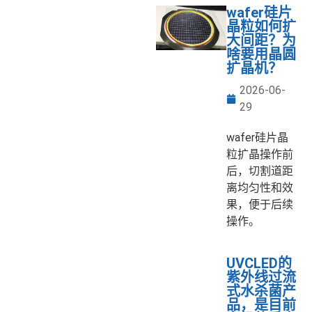
wafer硅片
晶粒如何扩
大间距？为
啥要用晶圆
扩晶机？
2026-06-
29
wafer硅片晶
粒扩晶操作前
后，切割道距
离均匀性和效
果，便于后续
操作。
UVCLED的
紫外线过流
式水杀菌产
品，是目前