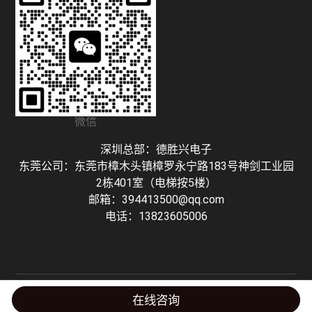
微信
深圳总部：德胜兴电子
东莞公司：东莞市樟木头镇樟罗永宁路183号神剑工业园
2栋401室（电梯按5楼）
邮箱：394413500@qq.com
电话：13823605006
Copyright © 深圳市德胜兴电子有限公司 粤ICP备16127298号-1 技术支持：
在线咨询
Honhoo Tech