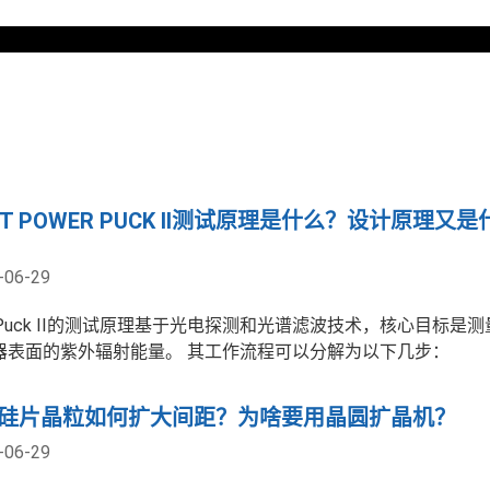
3
04
IT POWER PUCK II测试原理是什么？设计原理又是
、货真
运行可靠、服务
-06-29
至尊
r Puck II的测试原理基于光电探测和光谱滤波技术，核心目标是
器表面的紫外辐射能量。 其工作流程可以分解为以下几步：
理机制，强
展望未来，我们将充分把握中国
er硅片晶粒如何扩大间距？为啥要用晶圆扩晶机？
拓宽经营范
资本市场的发展趋势。在这个充
追求与客户
满机遇挑战的新的历史时期，本
-06-29
合作关系，
公司将以市场为导向，以人才为