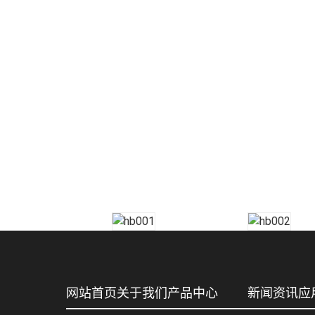
UVLED固化光源、UV解胶机、
NCSU
UV固化箱、晶圆贴膜机、晶圆
NVSU23
扩膜机、紫外线防护装备、加装
LED UV固化光源等系列产品的
生产和贸易。
网站首页
关于我们
产品中心
新闻资讯
应