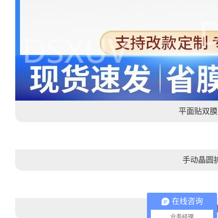
平面贴双膜
手动晶圆
在线咨询
晶圆UV解
业务经理