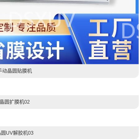
手动晶圆贴膜机
晶圆扩膜机02
晶圆UV解胶机03