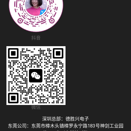
抖音
微信
深圳总部：德胜兴电子
东莞公司：东莞市樟木头镇樟罗永宁路183号神剑工业园