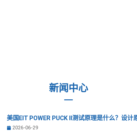
展望未来，我们将充分把握中国资本市场
的发展趋势。在这个充满机遇挑战的新的
历史时期，本公司将以市场为导向，以人
才为根本，以技术为支撑，以资本为纽
带，打造一个实力雄厚、核心竞争力强大
的国际化企业。
新闻中心
美国EIT POWER PUCK II测试原理是什么？
2026-06-29