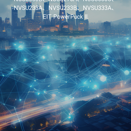
NVSU233A、NVSU233B、NVSU333A、
EIT PowerPuck ll.