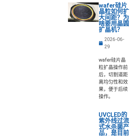
wafer硅片
晶粒如何扩
大间距？为
啥要用晶圆
扩晶机？
2026-06-
29
wafer硅片晶
粒扩晶操作前
后，切割道距
离均匀性和效
果，便于后续
操作。
UVCLED的
紫外线过流
式水杀菌产
品，是目前