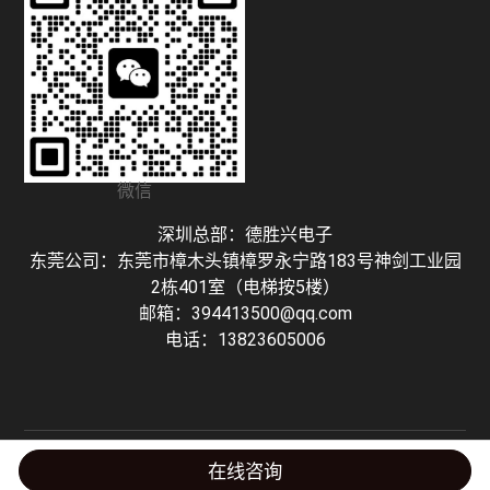
微信
深圳总部：德胜兴电子
东莞公司：东莞市樟木头镇樟罗永宁路183号神剑工业园
2栋401室（电梯按5楼）
邮箱：394413500@qq.com
电话：13823605006
Copyright © 深圳市德胜兴电子有限公司 粤ICP备16127298号-1 技术支持：
在线咨询
Honhoo Tech