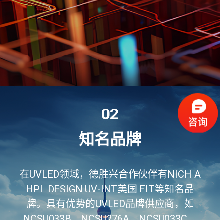
02
知名品牌
在UVLED领域，德胜兴合作伙伴有NICHIA
HPL DESIGN UV-INT美国 EIT等知名品
牌。具有优势的UVLED品牌供应商，如
NCSU033B、NCSU276A、NCSU033C、