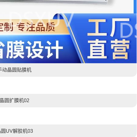
手动晶圆贴膜机
晶圆扩膜机02
晶圆UV解胶机03