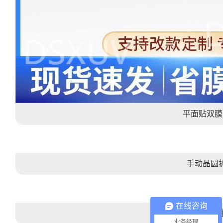
平面贴双膜
手动晶圆
在线咨询
晶圆UV解
业务经理