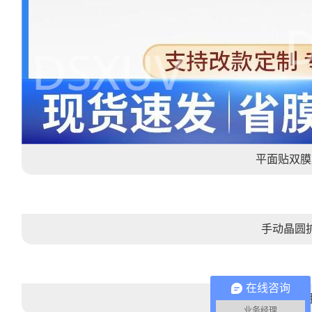
平面贴双膜
手动晶圆
在线咨询
晶圆UV解
业务经理