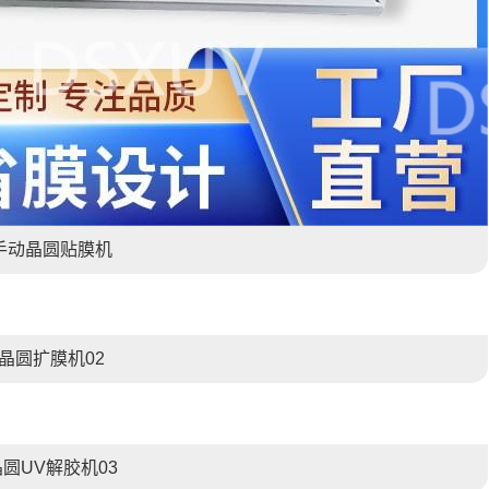
手动晶圆贴膜机
晶圆扩膜机02
晶圆UV解胶机03