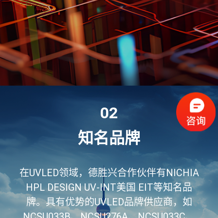
02
知名品牌
在UVLED领域，德胜兴合作伙伴有NICHIA
HPL DESIGN UV-INT美国 EIT等知名品
牌。具有优势的UVLED品牌供应商，如
NCSU033B、NCSU276A、NCSU033C、