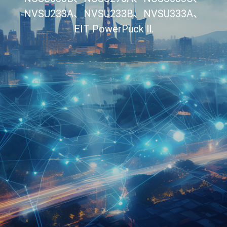
NVSU233A、NVSU233B、NVSU333A、
EIT PowerPuck ll.