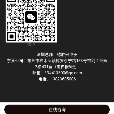
微信
深圳总部：德胜兴电子
东莞公司：东莞市樟木头镇樟罗永宁路183号神剑工业园
2栋401室（电梯按5楼）
邮箱：394413500@qq.com
电话：13823605006
Copyright © 深圳市德胜兴电子有限公司 粤ICP备16127298号-1 技术支持：
在线咨询
Honhoo Tech