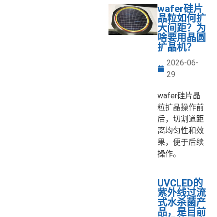
wafer硅片
晶粒如何扩
大间距？为
啥要用晶圆
扩晶机？
2026-06-
29
wafer硅片晶
粒扩晶操作前
后，切割道距
离均匀性和效
果，便于后续
操作。
UVCLED的
紫外线过流
式水杀菌产
品，是目前